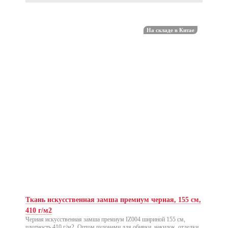
На складе в Китае
Акция
Ткань искусственная замша премиум черная, 155 см,
410 г/м2
Черная искусственная замша премиум IZ004 шириной 155 см,
плотность 410 г/м2. Оптом рулонами для обивки, накидок, отделки