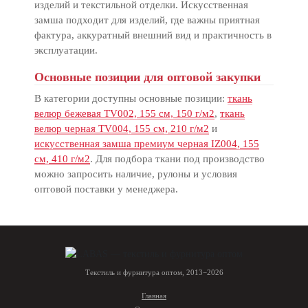
изделий и текстильной отделки. Искусственная
замша подходит для изделий, где важны приятная
фактура, аккуратный внешний вид и практичность в
эксплуатации.
Основные позиции для оптовой закупки
В категории доступны основные позиции:
ткань
велюр бежевая TV002, 155 см, 150 г/м2
,
ткань
велюр черная TV004, 155 см, 210 г/м2
и
искусственная замша премиум черная IZ004, 155
см, 410 г/м2
. Для подбора ткани под производство
можно запросить наличие, рулоны и условия
оптовой поставки у менеджера.
Текстиль и фурнитура оптом, 2013−2026
Главная