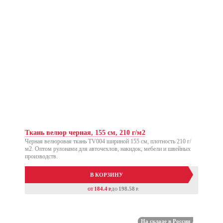
Ткань велюр черная, 155 см, 210 г/м2
Черная велюровая ткань TV004 шириной 155 см, плотность 210 г/
м2. Оптом рулонами для авточехлов, накидок, мебели и швейных
производств.
В КОРЗИНУ
184.4
198.58
ОТ
P.
ДО
P.
На складе в России
Акция