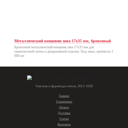
Металлический концевик шва 17х35 мм, бронзовый
Бронзовый металлический концевик шва 17х35 мм для
окантовочной ленты и декоративной отделки. Под заказ, кратность 1
000 шт.
Текстиль и фурнитура оптом, 2013−2026
Главная
О компании
Оплата
Доставка
Статьи
Контакты